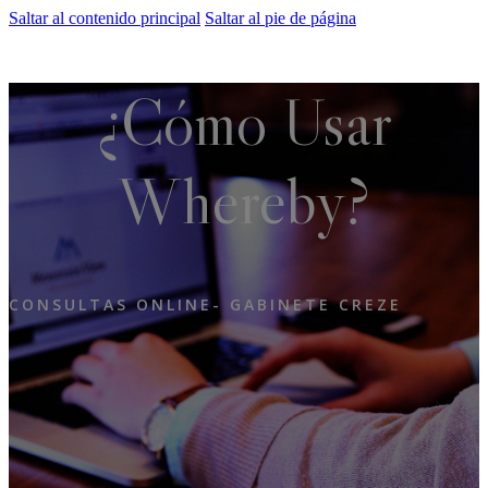
Saltar al contenido principal
Saltar al pie de página
¿cómo Usar
Whereby?
CONSULTAS ONLINE- GABINETE CREZE